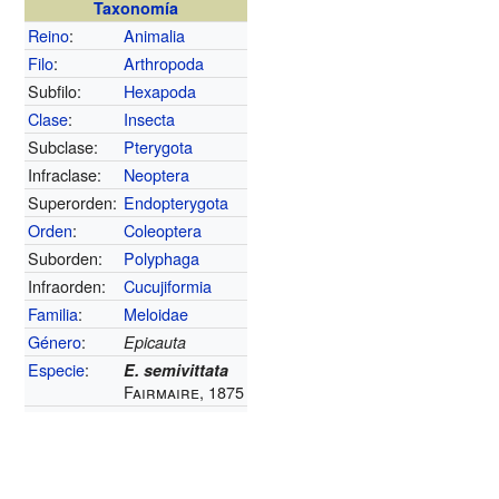
Taxonomía
Reino
:
Animalia
Filo
:
Arthropoda
Subfilo:
Hexapoda
Clase
:
Insecta
Subclase:
Pterygota
Infraclase:
Neoptera
Superorden:
Endopterygota
Orden
:
Coleoptera
Suborden:
Polyphaga
Infraorden:
Cucujiformia
Familia
:
Meloidae
Género
:
Epicauta
Especie
:
E. semivittata
Fairmaire, 1875