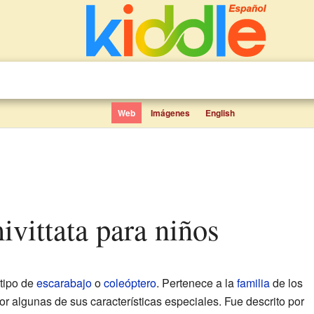
Web
Imágenes
English
mivittata para niños
tipo de
escarabajo
o
coleóptero
. Pertenece a la
familia
de los
r algunas de sus características especiales. Fue descrito por