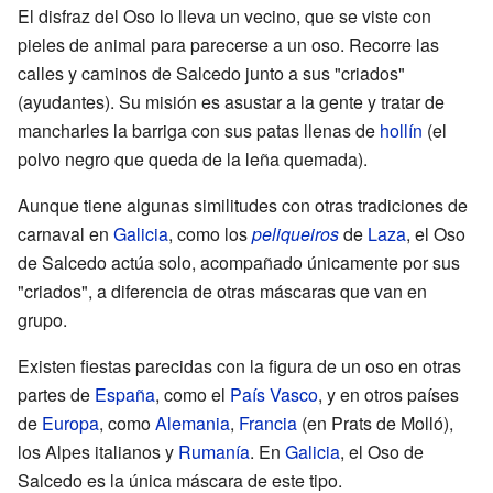
El disfraz del Oso lo lleva un vecino, que se viste con
pieles de animal para parecerse a un oso. Recorre las
calles y caminos de Salcedo junto a sus "criados"
(ayudantes). Su misión es asustar a la gente y tratar de
mancharles la barriga con sus patas llenas de
hollín
(el
polvo negro que queda de la leña quemada).
Aunque tiene algunas similitudes con otras tradiciones de
carnaval en
Galicia
, como los
peliqueiros
de
Laza
, el Oso
de Salcedo actúa solo, acompañado únicamente por sus
"criados", a diferencia de otras máscaras que van en
grupo.
Existen fiestas parecidas con la figura de un oso en otras
partes de
España
, como el
País Vasco
, y en otros países
de
Europa
, como
Alemania
,
Francia
(en Prats de Molló),
los Alpes italianos y
Rumanía
. En
Galicia
, el Oso de
Salcedo es la única máscara de este tipo.