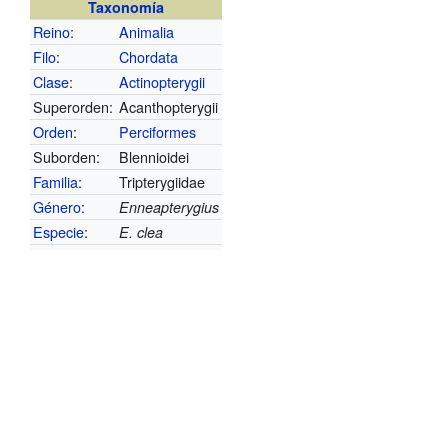
Taxonomía
Reino
:
Animalia
Filo
:
Chordata
Clase
:
Actinopterygii
Superorden:
Acanthopterygii
Orden
:
Perciformes
Suborden:
Blennioidei
Familia
:
Tripterygiidae
Género
:
Enneapterygius
Especie
:
E. clea