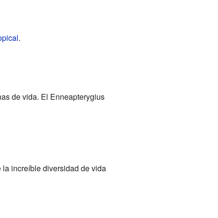
opical
.
nas de vida. El Enneapterygius
 la increíble diversidad de vida