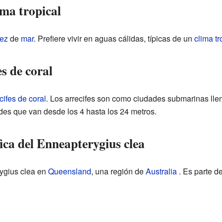
ima tropical
ez
de
mar
. Prefiere vivir en aguas cálidas, típicas de un
clima tr
s de coral
cifes de coral
. Los arrecifes son como ciudades submarinas lle
des que van desde los 4 hasta los 24 metros.
ica del Enneapterygius clea
ygius clea en
Queensland
, una región de
Australia
. Es parte de