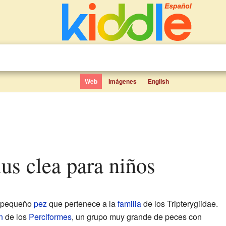
Web
Imágenes
English
ius clea para niños
 pequeño
pez
que pertenece a la
familia
de los Tripterygiidae.
n
de los
Perciformes
, un grupo muy grande de peces con