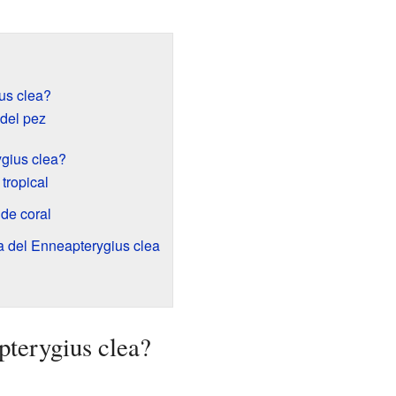
us clea?
 del pez
gius clea?
tropical
 de coral
a del Enneapterygius clea
terygius clea?