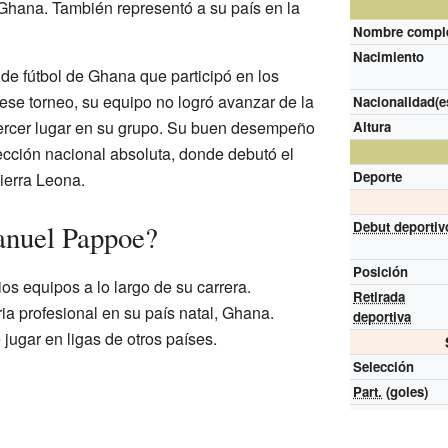
 Ghana. También representó a su país en la
Nombre compl
Nacimiento
de fútbol de Ghana que participó en los
se torneo, su equipo no logró avanzar de la
Nacionalidad(e
tercer lugar en su grupo. Su buen desempeño
Altura
lección nacional absoluta, donde debutó el
Deporte
ierra Leona.
Debut deportiv
nuel Pappoe?
Posición
 equipos a lo largo de su carrera.
Retirada
ia profesional en su país natal, Ghana.
deportiva
jugar en ligas de otros países.
Selección
Part.
(goles)