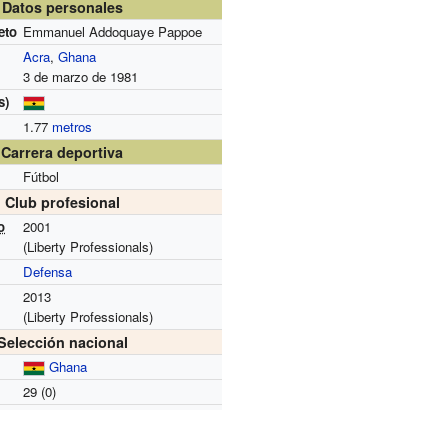
Datos personales
eto
Emmanuel Addoquaye Pappoe
Acra
,
Ghana
3 de marzo de 1981
s)
1.77
metros
Carrera deportiva
Fútbol
Club profesional
o
2001
(Liberty Professionals)
Defensa
2013
(Liberty Professionals)
Selección nacional
Ghana
29 (0)