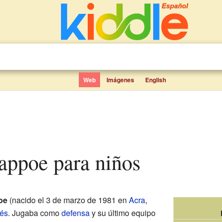
Web
Imágenes
English
appoe para niños
oe
(nacido el 3 de marzo de 1981 en
Acra
,
és
. Jugaba como
defensa
y su último equipo