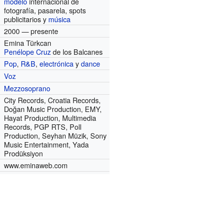
modelo
internacional de
fotografía, pasarela, spots
publicitarios y
música
2000 — presente
Emina Türkcan
Penélope Cruz
de los Balcanes
Pop
,
R&B
,
electrónica
y
dance
Voz
Mezzosoprano
City Records, Croatia Records,
Doğan Music Production, EMY,
Hayat Production, Multimedia
Records, PGP RTS, Poll
Production, Seyhan Müzik, Sony
Music Entertainment, Yada
Prodüksiyon
www.eminaweb.com