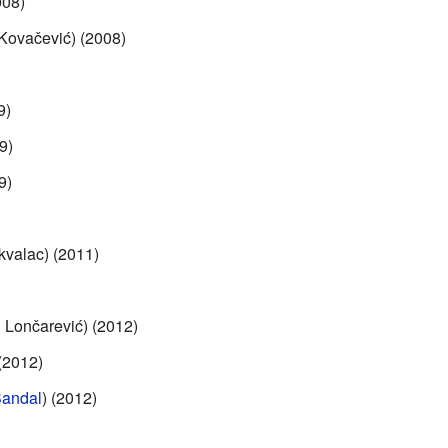
008)
 Kovačević) (2008)
9)
9)
9)
valac) (2011)
 Lončarević) (2012)
(2012)
Sandal
) (2012)