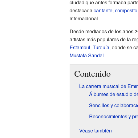
ciudad que antes formaba part
destacada
cantante
,
composito
internacional.
Desde mediados de los años 20
artistas más populares de la re
Estambul
,
Turquía
, donde se c
Mustafa Sandal
.
Contenido
La carrera musical de Emi
Álbumes de estudio d
Sencillos y colaborac
Reconocimientos y pr
Véase también