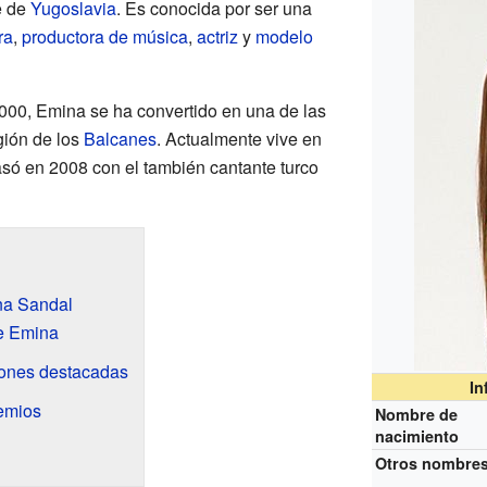
e de
Yugoslavia
. Es conocida por ser una
ra
,
productora de música
,
actriz
y
modelo
00, Emina se ha convertido en una de las
gión de los
Balcanes
. Actualmente vive en
asó en 2008 con el también cantante turco
na Sandal
e Emina
iones destacadas
In
emios
Nombre de
nacimiento
Otros nombre