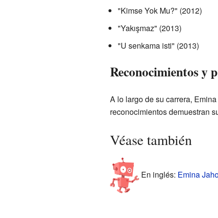
"Kimse Yok Mu?" (2012)
"Yakışmaz" (2013)
"U senkama isti" (2013)
Reconocimientos y 
A lo largo de su carrera, Emina
reconocimientos demuestran su t
Véase también
En inglés:
Emina Jahov