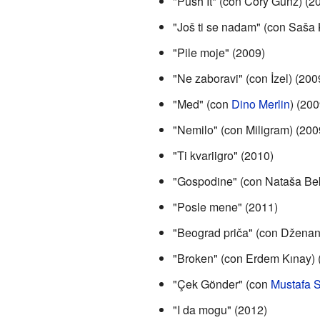
"Push It" (con Cory Gunz) (2
"Još ti se nadam" (con Saša
"Pile moje" (2009)
"Ne zaboravi" (con İzel) (200
"Med" (con
Dino Merlin
) (200
"Nemilo" (con Miligram) (200
"Ti kvariigro" (2010)
"Gospodine" (con Nataša Bek
"Posle mene" (2011)
"Beograd priča" (con Dženan
"Broken" (con Erdem Kınay) 
"Çek Gönder" (con
Mustafa 
"I da mogu" (2012)