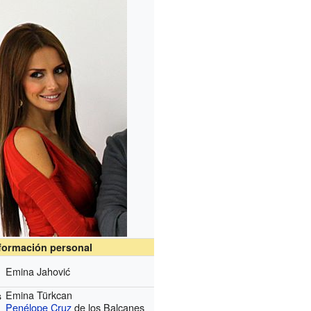
formación personal
Emina Jahović
Emina Türkcan
s
Penélope Cruz
de los Balcanes