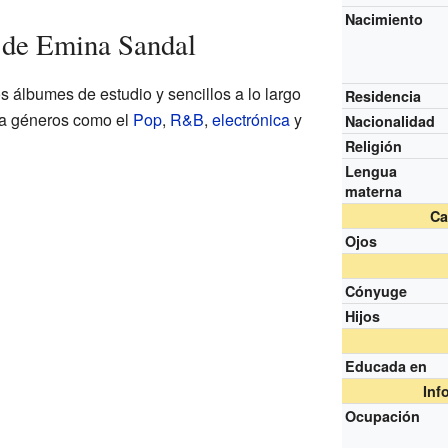
Nacimiento
 de Emina Sandal
 álbumes de estudio y sencillos a lo largo
Residencia
ca géneros como el
Pop
,
R&B
,
electrónica
y
Nacionalidad
Religión
Lengua
materna
Ca
Ojos
Cónyuge
Hijos
Educada en
Inf
Ocupación