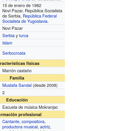
15 de enero de 1982
Novi Pazar, República Socialista
de Serbia,
República Federal
Socialista de Yugoslavia
.
Novi Pazar
Serbia
y
turca
Islam
Serbocroata
racterísticas físicas
Marrón castaño
Familia
Mustafa Sandal
(desde 2008)
2
Educación
Escuela de música Mokranjac
ormación profesional
Cantante
,
compositora
,
productora musical
,
actriz
,