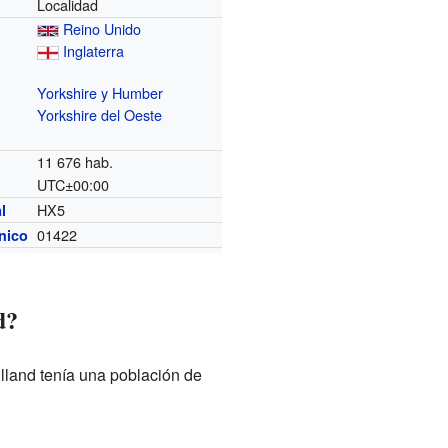
Localidad
Reino Unido
Inglaterra
Yorkshire y Humber
Yorkshire del Oeste
11 676 hab.
UTC±00:00
o
HX5
l
01422
ónico
d?
land tenía una población de