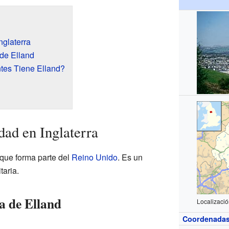
nglaterra
de Elland
tes Tiene Elland?
dad en Inglaterra
que forma parte del
Reino Unido
. Es un
taria.
a de Elland
Localizació
Coordenada