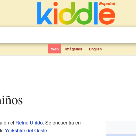
Web
Imágenes
English
niños
a en el
Reino Unido
. Se encuentra en
 de
Yorkshire del Oeste
.