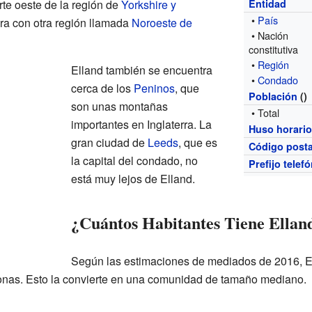
rte oeste de la región de
Yorkshire y
Entidad
•
País
tera con otra región llamada
Noroeste de
• Nación
constitutiva
•
Región
Elland también se encuentra
•
Condado
cerca de los
Peninos
, que
Población
()
son unas montañas
• Total
importantes en Inglaterra. La
Huso horari
gran ciudad de
Leeds
, que es
Código posta
la capital del condado, no
Prefijo telef
está muy lejos de Elland.
¿Cuántos Habitantes Tiene Ellan
Según las estimaciones de mediados de 2016, El
nas. Esto la convierte en una comunidad de tamaño mediano.