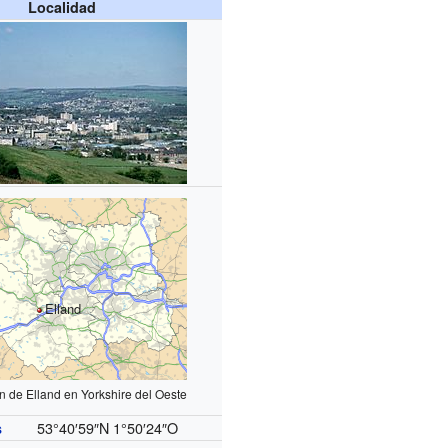
Localidad
Elland
n de Elland en Yorkshire del Oeste
53°40′59″N
1°50′24″O
s