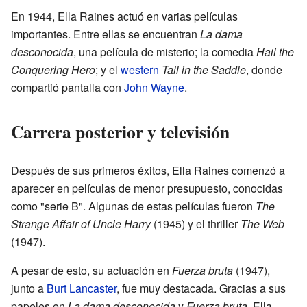
En 1944, Ella Raines actuó en varias películas
importantes. Entre ellas se encuentran
La dama
desconocida
, una película de misterio; la comedia
Hail the
Conquering Hero
; y el
western
Tall in the Saddle
, donde
compartió pantalla con
John Wayne
.
Carrera posterior y televisión
Después de sus primeros éxitos, Ella Raines comenzó a
aparecer en películas de menor presupuesto, conocidas
como "serie B". Algunas de estas películas fueron
The
Strange Affair of Uncle Harry
(1945) y el thriller
The Web
(1947).
A pesar de esto, su actuación en
Fuerza bruta
(1947),
junto a
Burt Lancaster
, fue muy destacada. Gracias a sus
papeles en
La dama desconocida
y
Fuerza bruta
, Ella