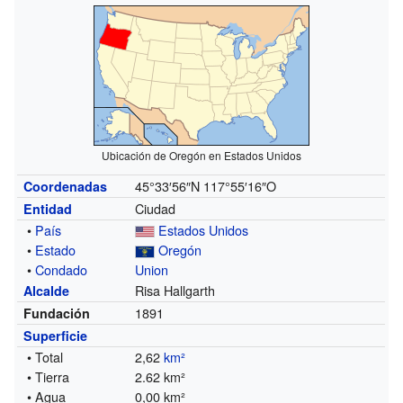
Ubicación de Oregón en Estados Unidos
45°33′56″N
117°55′16″O
Coordenadas
Ciudad
Entidad
•
País
Estados Unidos
•
Estado
Oregón
•
Condado
Union
Risa Hallgarth
Alcalde
1891
Fundación
Superficie
• Total
2,62
km²
• Tierra
2.62 km²
• Agua
0,00 km²