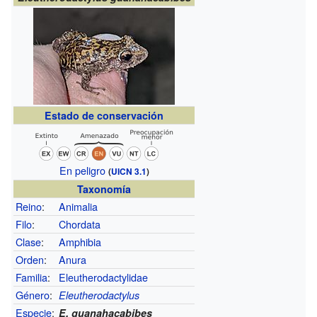
Estado de conservación
En peligro
(
UICN 3.1
)
Taxonomía
Reino
:
Animalia
Filo
:
Chordata
Clase
:
Amphibia
Orden
:
Anura
Familia
:
Eleutherodactylidae
Género
:
Eleutherodactylus
Especie
:
E. guanahacabibes