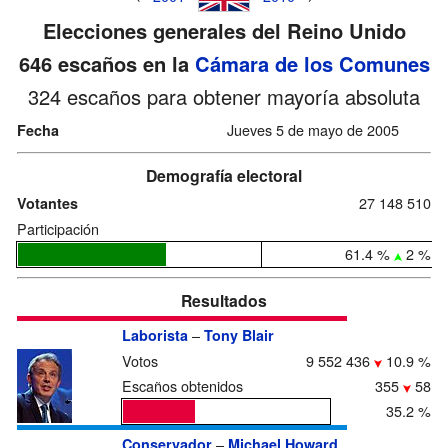
Elecciones generales del Reino Unido
646 escaños en la
Cámara de los Comunes
324 escaños para obtener mayoría absoluta
Jueves 5 de mayo de 2005
Fecha
Demografía electoral
27 148 510
Votantes
Participación
61.4 %
2 %
Resultados
–
Laborista
Tony Blair
Votos
9 552 436
10.9 %
Escaños obtenidos
355
58
35.2 %
–
Conservador
Michael Howard