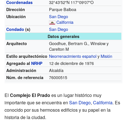
32°43′52″N
117°09′07″O
Coordenadas
Parque Balboa
Dirección
San Diego
Ubicación
California
San Diego
Condado
(s)
Datos generales
Goodhue, Bertram G., Winslow y
Arquitecto
Carelton M
Neorrenacimiento español
y
Misión
Estilo arquitectónico
12 de diciembre de 1976
Agregado al
NRHP
Alcaldía
Administración
76000515
Núm. de referencia
El
Complejo El Prado
es un lugar histórico muy
importante que se encuentra en
San Diego
,
California
. Es
conocido por sus hermosos edificios y su papel en la
historia de la ciudad.