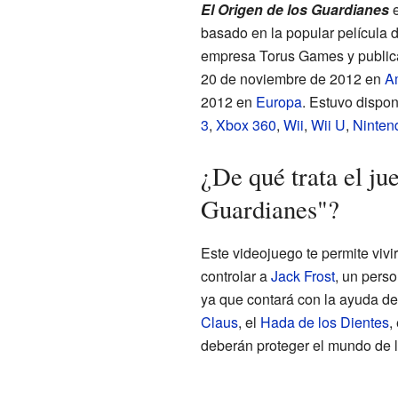
El Origen de los Guardianes
e
basado en la popular película 
empresa Torus Games y publicad
20 de noviembre de 2012 en
Am
2012 en
Europa
. Estuvo dispo
3
,
Xbox 360
,
Wii
,
Wii U
,
Ninten
¿De qué trata el ju
Guardianes"?
Este videojuego te permite viv
controlar a
Jack Frost
, un perso
ya que contará con la ayuda de
Claus
, el
Hada de los Dientes
,
deberán proteger el mundo de l