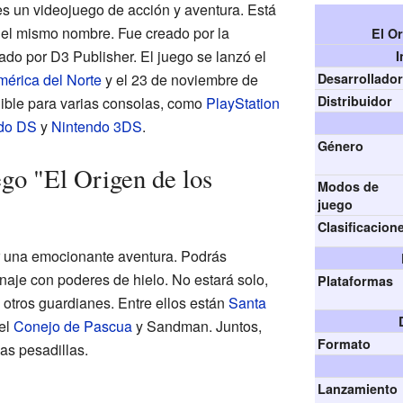
s un videojuego de acción y aventura. Está
del mismo nombre. Fue creado por la
El O
o por D3 Publisher. El juego se lanzó el
I
érica del Norte
y el 23 de noviembre de
Desarrollado
Distribuidor
nible para varias consolas, como
PlayStation
do DS
y
Nintendo 3DS
.
Género
ego "El Origen de los
Modos de
juego
Clasificacion
ir una emocionante aventura. Podrás
naje con poderes de hielo. No estará solo,
Plataformas
 otros guardianes. Entre ellos están
Santa
 el
Conejo de Pascua
y Sandman. Juntos,
Formato
as pesadillas.
Lanzamiento