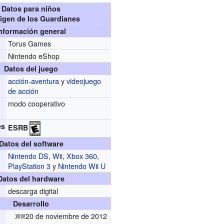
Datos para niños
rigen de los Guardianes
nformación general
Torus Games
r
Nintendo eShop
Datos del juego
acción-aventura
y
videojuego
de acción
modo cooperativo
es
ESRB
Datos del software
Nintendo DS
,
Wii
,
Xbox 360
,
PlayStation 3
y
Nintendo Wii U
Datos del hardware
descarga digital
Desarrollo
20 de noviembre de 2012
WW