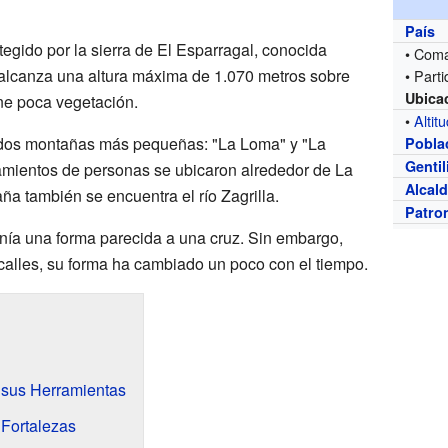
País
tegido por la sierra de El Esparragal, conocida
• Com
 alcanza una altura máxima de 1.070 metros sobre
• Parti
Ubica
ene poca vegetación.
•
Altit
ne dos montañas más pequeñas: "La Loma" y "La
Pobla
Gentil
tamientos de personas se ubicaron alrededor de La
Alcal
aña también se encuentra el río Zagrilla.
Patro
nía una forma parecida a una cruz. Sin embargo,
calles, su forma ha cambiado un poco con el tiempo.
 sus Herramientas
Fortalezas