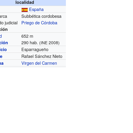
localidad
España
arca
Subbética cordobesa
do judicial
Priego de Córdoba
ción
ud
652 m
290 hab.
ción
(INE 2008)
Esparragueño
icio
Rafael Sánchez Nieto
de
Virgen del Carmen
na