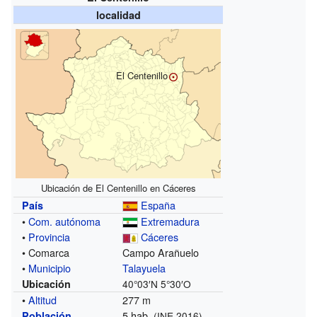
localidad
El Centenillo
Ubicación de El Centenillo en Cáceres
España
País
•
Com. autónoma
Extremadura
•
Provincia
Cáceres
• Comarca
Campo Arañuelo
•
Municipio
Talayuela
Ubicación
40°03′N
5°30′O
•
Altitud
277 m
5 hab.
Población
(INE 2016)