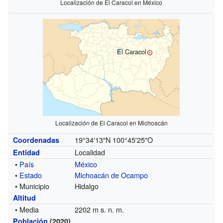
Localización de El Caracol en México
El Caracol
Localización de El Caracol en Michoacán
19°34′13″N
100°45′25″O
Coordenadas
Localidad
Entidad
•
País
México
•
Estado
Michoacán de Ocampo
• Municipio
Hidalgo
Altitud
• Media
2202 m s. n. m.
Población
(2020)