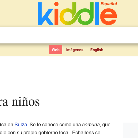
Web
Imágenes
English
ra niños
rica en
Suiza
. Se le conoce como una
comuna
, que
lo con su propio gobierno local. Echallens se