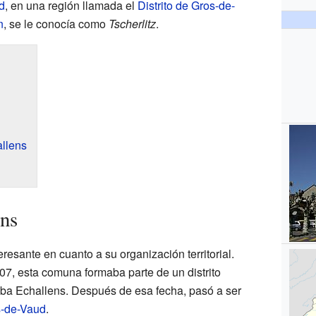
d
, en una región llamada el
Distrito de Gros-de-
n
, se le conocía como
Tscherlitz
.
allens
ens
eresante en cuanto a su organización territorial.
07, esta comuna formaba parte de un distrito
aba Echallens. Después de esa fecha, pasó a ser
s-de-Vaud
.