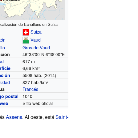
calización de Echallens en Suiza
Suiza
tón
Vaud
ito
Gros-de-Vaud
ación
46°38′00″N
6°38′00″E
tud
617 m
6,66 km²
ficie
5508 hab.
ación
(2014)
sidad
827 hab./km²
Francés
ua
1040
go postal
Sitio web oficial
 web
rás
Assens
. Al oeste, está
Saint-