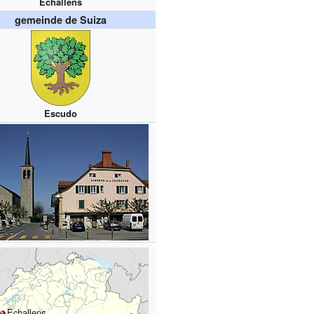
Echallens
gemeinde de Suiza
Escudo
Echallens