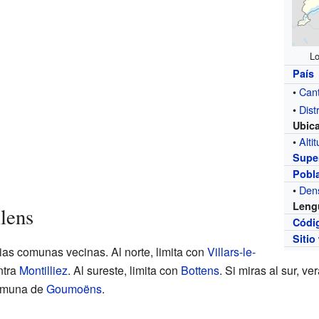
Lo
País
•
Can
•
Distr
Ubic
•
Alti
Super
Pobl
•
Den
Leng
lens
Códi
Sitio
ias comunas vecinas. Al norte, limita con
Villars-le-
ntra
Montilliez
. Al sureste, limita con
Bottens
. Si miras al sur, ve
 comuna de
Goumoëns
.