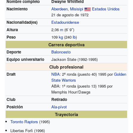
Nombre completo
Dwayne Whitfield
Nacimiento
Aberdeen
,
Misisipi
Estados Unidos
21 de agosto de 1972
Nacionalidad(es)
Estadounidense
Altura
2,06
m
(6
′
9
″
)
Peso
109
kg
(240
lb
)
Carrera deportiva
Deporte
Baloncesto
Equipo universitario
Jackson State (1992-1995)
Club profesional
Draft
NBA
: 2ª ronda (puesto 40) 1995 por
Golden
State Warriors
ABA: 1ª ronda (puesto 13) 1995 por
Memphis Houn'Dawgs
Club
Retirado
Posición
Ala-pívot
Trayectoria
Toronto Raptors
(1995)
Libertas Forlì (1996)