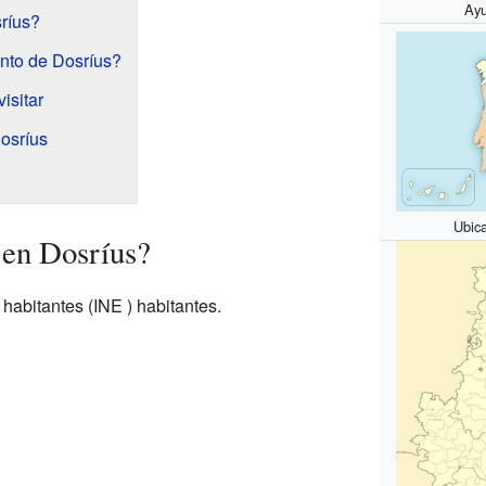
Ayu
ríus?
ento de Dosríus?
isitar
osríus
Ubic
 en Dosríus?
e
habitantes
(INE ) habitantes.