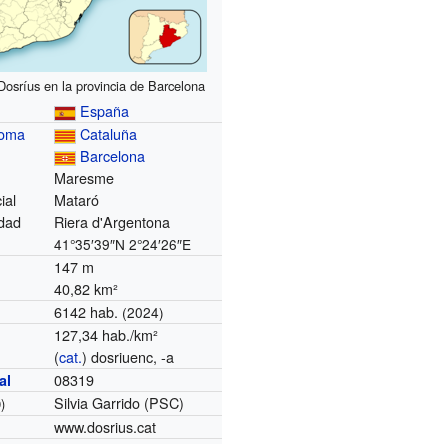
Dosríus en la provincia de Barcelona
España
noma
Cataluña
Barcelona
Maresme
ial
Mataró
dad
Riera d'Argentona
41°35′39″N
2°24′26″E
147 m
40,82 km²
6142 hab.
(2024)
127,34 hab./km²
(
cat.
) dosriuenc, -a
08319
al
Silvia Garrido (PSC)
)
www.dosrius.cat