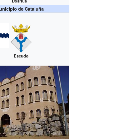
Dosrius
nicipio de Cataluña
Escudo