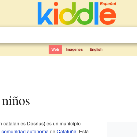
Web
Imágenes
English
a niños
n catalán es Dosrius) es un municipio
a
comunidad autónoma
de
Cataluña
. Está