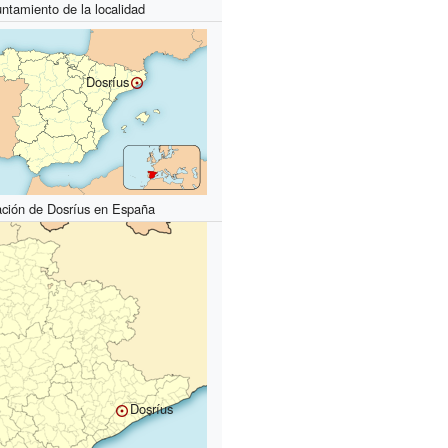
ntamiento de la localidad
Dosríus
ación de Dosríus en España
Dosríus