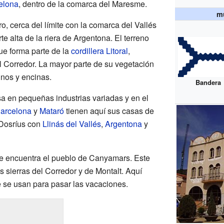
elona
, dentro de la comarca del Maresme.
mu
ro, cerca del límite con la comarca del Vallés
te alta de la riera de Argentona. El terreno
ue forma parte de la
cordillera Litoral
,
l Corredor. La mayor parte de su vegetación
nos y encinas.
Bandera
a en pequeñas industrias variadas y en el
arcelona
y
Mataró
tienen aquí sus casas de
 Dosríus con
Llinás del Vallés
,
Argentona
y
se encuentra el pueblo de Canyamars. Este
s sierras del Corredor y de Montalt. Aquí
se usan para pasar las vacaciones.