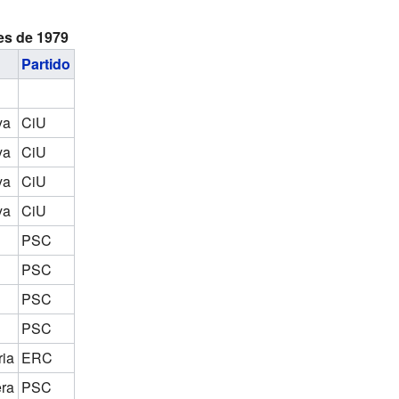
es de 1979
Partido
ya
CiU
ya
CiU
ya
CiU
ya
CiU
PSC
PSC
PSC
PSC
ria
ERC
era
PSC