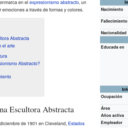
e enmarca en el
expresionismo abstracto
, un
I
 emociones a través de formas y colores.
Nacimiento
Fallecimiento
Nacionalidad
tora Abstracta
 el arte
Educada en
tura
sionismo Abstracto?
miento
In
Ocupación
a Escultora Abstracta
Área
Años activa
Empleador
 diciembre de 1901 en Cleveland,
Estados