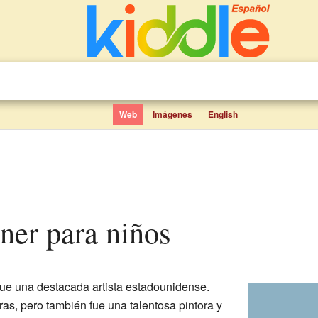
Web
Imágenes
English
ner para niños
ue una destacada artista estadounidense.
as, pero también fue una talentosa pintora y