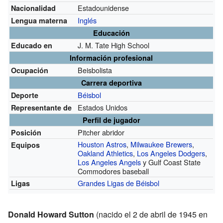
Estadounidense
Nacionalidad
Inglés
Lengua materna
Educación
J. M. Tate High School
Educado en
Información profesional
Beisbolista
Ocupación
Carrera deportiva
Béisbol
Deporte
Estados Unidos
Representante de
Perfil de jugador
Pitcher abridor
Posición
Houston Astros
,
Milwaukee Brewers
,
Equipos
Oakland Athletics
,
Los Angeles Dodgers
,
Los Angeles Angels
y Gulf Coast State
Commodores baseball
Grandes Ligas de Béisbol
Ligas
Donald Howard Sutton
(nacido el 2 de abril de 1945 en