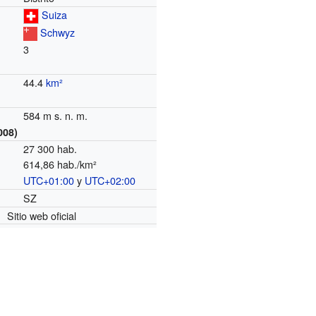
Suiza
Schwyz
3
44.4
km²
584 m s. n. m.
008)
27 300 hab.
614,86 hab./km²
UTC+01:00
y
UTC+02:00
o
SZ
Sitio web oficial