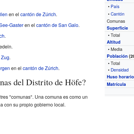
•
País
•
Cantón
ilen
en el
cantón de Zúrich
.
Comunas
 See-Gaster
en el
cantón de San Galo
.
Superficie
• Total
rch
.
Altitud
iedeln.
• Media
Población
(2
 Zug
.
• Total
orgen
en el
cantón de Zúrich
.
•
Densidad
Huso horari
as del Distrito de Höfe?
Matrícula
ay tres "comunas". Una comuna es como un
 con su propio gobierno local.