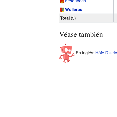
Freienbach
Wollerau
Total
(3)
Véase también
En inglés:
Höfe Distric