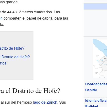
más grande.
cie de 44,4 kilómetros cuadrados. Las
on
comparten el papel de capital para las
to.
trito de Höfe?
Distrito de Höfe?
atos
Coordenada
a el Distrito de Höfe?
Capital
Idioma oficia
o al sur del hermoso
lago de Zúrich
. Sus
Entidad