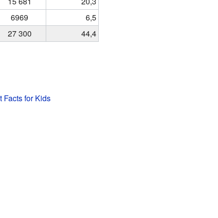
15 681
20,3
6969
6,5
27 300
44,4
t Facts for Kids