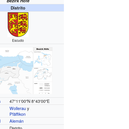
Bezirk Höfe
Distrito
Escudo
47°11′00″N
8°43′00″E
s
Wollerau
y
Pfäffikon
Alemán
l
Distrito