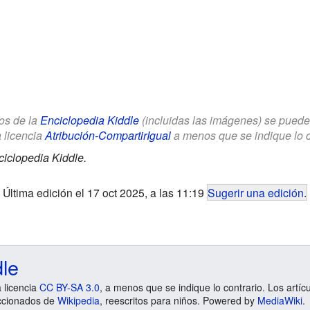
los de la
Enciclopedia Kiddle
(incluidas las imágenes) se puede u
a licencia
Atribución-CompartirIgual
a menos que se indique lo con
iclopedia Kiddle.
Última edición el 17 oct 2025, a las 11:19
Sugerir una edición
.
dle
a licencia
CC BY-SA 3.0
, a menos que se indique lo contrario. Los artíc
ccionados de
Wikipedia
, reescritos para niños. Powered by
MediaWiki
.