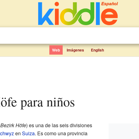
Web
Imágenes
English
 Höfe para niños
Bezirk Höfe
) es una de las seis divisiones
Schwyz
en
Suiza
. Es como una provincia