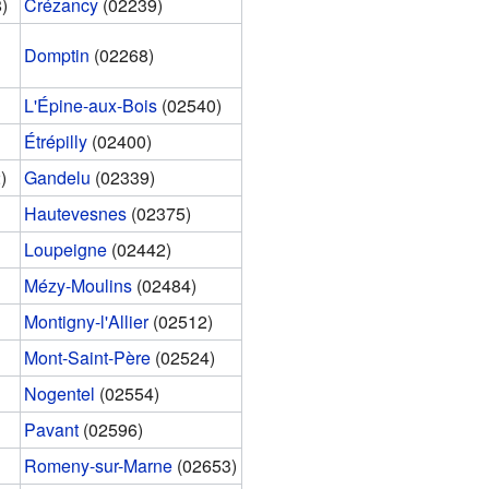
)
Crézancy
(02239)
Domptin
(02268)
L'Épine-aux-Bois
(02540)
Étrépilly
(02400)
)
Gandelu
(02339)
Hautevesnes
(02375)
Loupeigne
(02442)
Mézy-Moulins
(02484)
Montigny-l'Allier
(02512)
Mont-Saint-Père
(02524)
Nogentel
(02554)
Pavant
(02596)
Romeny-sur-Marne
(02653)