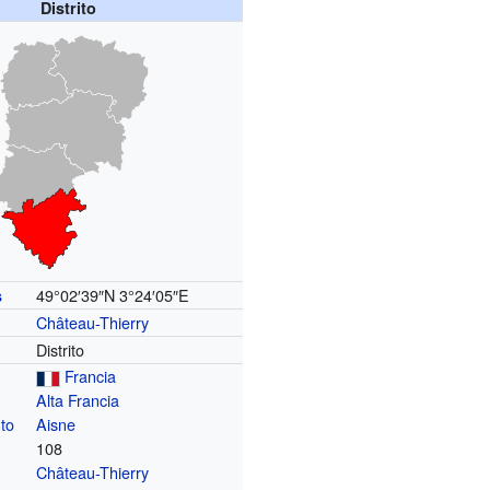
Distrito
49°02′39″N
3°24′05″E
s
Château-Thierry
Distrito
Francia
Alta Francia
to
Aisne
108
a
Château-Thierry