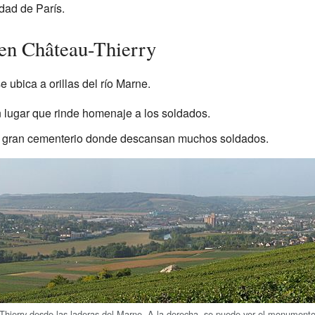
udad de París.
 en Château-Thierry
 ubica a orillas del río Marne.
lugar que rinde homenaje a los soldados.
gran cementerio donde descansan muchos soldados.
Thierry desde las laderas del Marne. A la derecha, se puede ver el monument