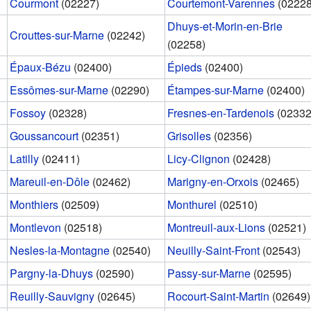
Courmont
(02227)
Courtemont-Varennes
(02228
Dhuys-et-Morin-en-Brie
Crouttes-sur-Marne
(02242)
(02258)
Épaux-Bézu
(02400)
Épieds
(02400)
Essômes-sur-Marne
(02290)
Étampes-sur-Marne
(02400)
Fossoy
(02328)
Fresnes-en-Tardenois
(02332
Goussancourt
(02351)
Grisolles
(02356)
Latilly
(02411)
Licy-Clignon
(02428)
Mareuil-en-Dôle
(02462)
Marigny-en-Orxois
(02465)
Monthiers
(02509)
Monthurel
(02510)
Montlevon
(02518)
Montreuil-aux-Lions
(02521)
Nesles-la-Montagne
(02540)
Neuilly-Saint-Front
(02543)
Pargny-la-Dhuys
(02590)
Passy-sur-Marne
(02595)
Reuilly-Sauvigny
(02645)
Rocourt-Saint-Martin
(02649)