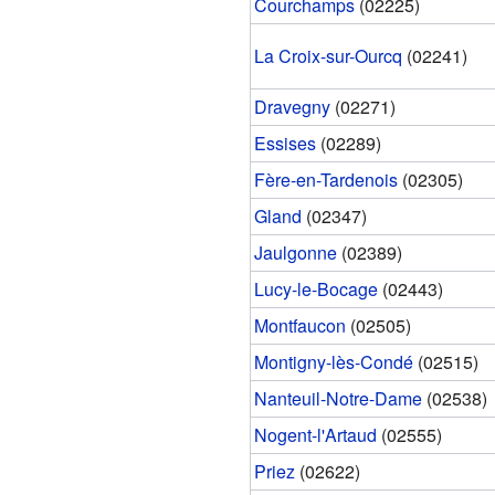
Courchamps
(02225)
La Croix-sur-Ourcq
(02241)
Dravegny
(02271)
Essises
(02289)
Fère-en-Tardenois
(02305)
Gland
(02347)
Jaulgonne
(02389)
Lucy-le-Bocage
(02443)
Montfaucon
(02505)
Montigny-lès-Condé
(02515)
Nanteuil-Notre-Dame
(02538)
Nogent-l'Artaud
(02555)
Priez
(02622)