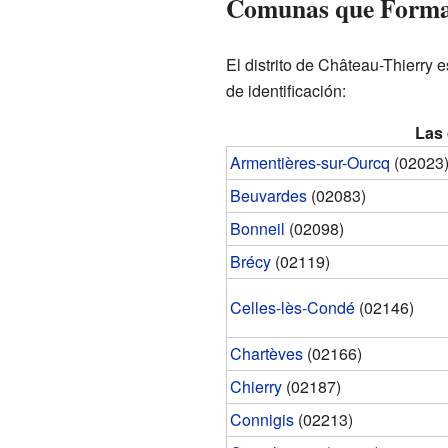
Comunas que Forman
El distrito de Château-Thierry
de identificación:
Las 
Armentières-sur-Ourcq
(02023
Beuvardes
(02083)
Bonneil
(02098)
Brécy
(02119)
Celles-lès-Condé
(02146)
Chartèves
(02166)
Chierry
(02187)
Connigis
(02213)