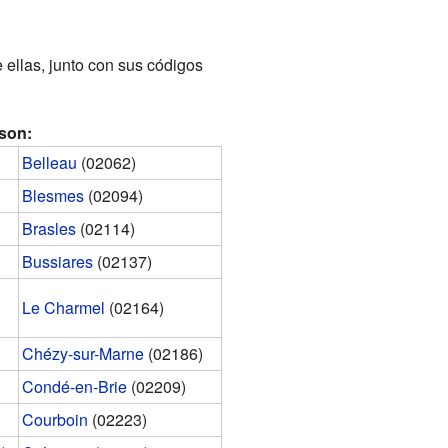
 ellas, junto con sus códigos
 son:
Belleau
(02062)
Blesmes
(02094)
Brasles
(02114)
Bussiares
(02137)
Le Charmel
(02164)
Chézy-sur-Marne
(02186)
Condé-en-Brie
(02209)
Courboin
(02223)