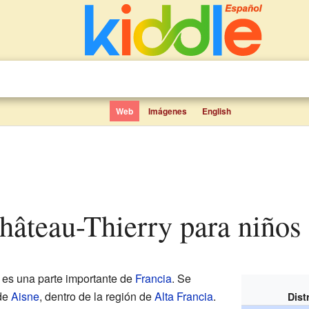
Web
Imágenes
English
 Château-Thierry para niños
es una parte importante de
Francia
. Se
 de
Aisne
, dentro de la región de
Alta Francia
.
Dist