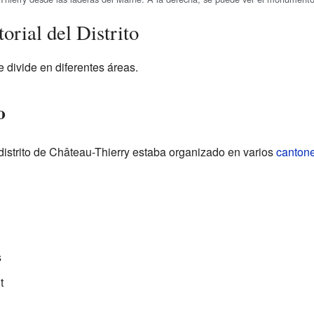
orial del Distrito
e divide en diferentes áreas.
o
distrito de Château-Thierry estaba organizado en varios
canton
s
t