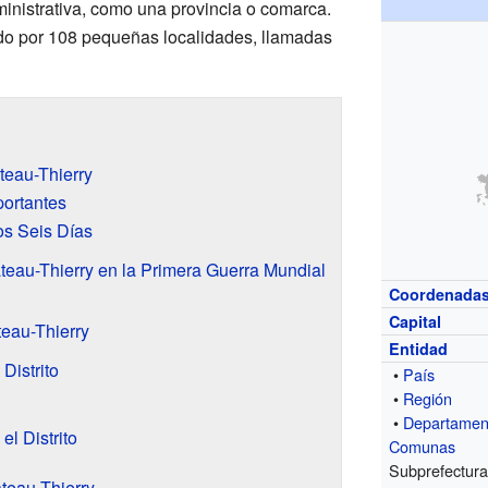
dministrativa, como una provincia o comarca.
do por 108 pequeñas localidades, llamadas
âteau-Thierry
portantes
s Seis Días
teau-Thierry en la Primera Guerra Mundial
Coordenada
Capital
teau-Thierry
Entidad
 Distrito
•
País
•
Región
•
Departamen
l Distrito
Comunas
Subprefectur
eau-Thierry