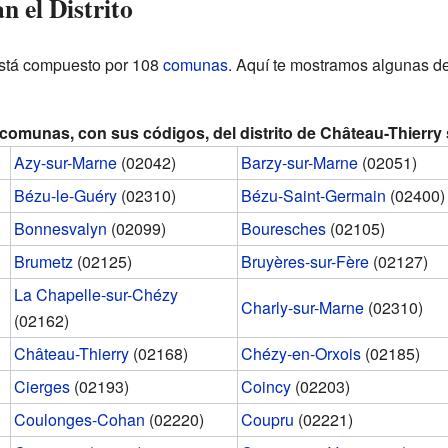
 el Distrito
 está compuesto por 108
comunas
. Aquí te mostramos algunas de
comunas, con sus códigos, del distrito de Château-Thierry
)
Azy-sur-Marne
(02042)
Barzy-sur-Marne
(02051)
Bézu-le-Guéry
(02310)
Bézu-Saint-Germain
(02400)
Bonnesvalyn
(02099)
Bouresches
(02105)
Brumetz
(02125)
Bruyères-sur-Fère
(02127)
La Chapelle-sur-Chézy
Charly-sur-Marne
(02310)
(02162)
Château-Thierry
(02168)
Chézy-en-Orxois
(02185)
Cierges
(02193)
Coincy
(02203)
Coulonges-Cohan
(02220)
Coupru
(02221)