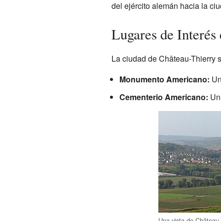
del ejército alemán hacia la ci
Lugares de Interés
La ciudad de Château-Thierry se
Monumento Americano:
Un 
Cementerio Americano:
Un 
Una vista de Château-