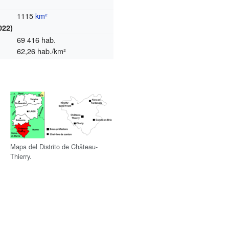
1115
km²
022)
69 416 hab.
62,26 hab./km²
Mapa del Distrito de Château-
Thierry.