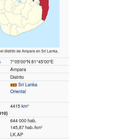
el distrito de Ampara en Sri Lanka.
7°05′00″N
81°45′00″E
s
Ampara
Distrito
Sri Lanka
Oriental
4415
km²
010)
644 000 hab.
145,87 hab./km²
LK.AP