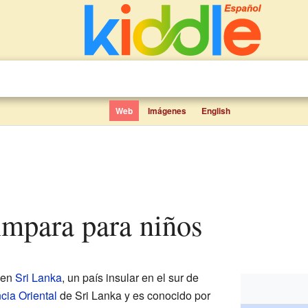
Web
Imágenes
English
 Ampara para niños
l en
Sri Lanka
, un país insular en el sur de
cia Oriental
de Sri Lanka y es conocido por