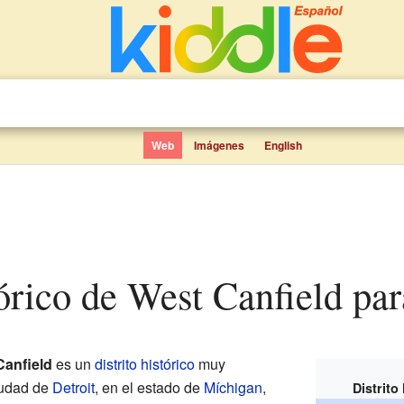
Web
Imágenes
English
stórico de West Canfield pa
Canfield
es un
distrito histórico
muy
iudad de
Detroit
, en el estado de
Míchigan
,
Distrito