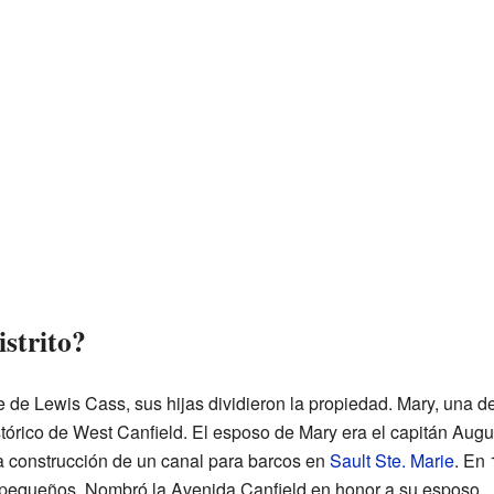
strito?
de Lewis Cass, sus hijas dividieron la propiedad. Mary, una de l
stórico de West Canfield. El esposo de Mary era el capitán August
a construcción de un canal para barcos en
Sault Ste. Marie
. En
s pequeños. Nombró la Avenida Canfield en honor a su esposo.