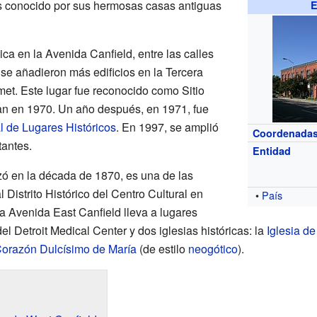
 es conocido por sus hermosas casas antiguas
E
bica en la Avenida Canfield, entre las calles
se añadieron más edificios en la Tercera
met. Este lugar fue reconocido como Sitio
an en 1970. Un año después, en 1971, fue
l de Lugares Históricos
. En 1997, se amplió
Coordenada
tantes.
Entidad
izó en la década de 1870, es una de las
 Distrito Histórico del Centro Cultural en
•
País
 la Avenida East Canfield lleva a lugares
l Detroit Medical Center y dos iglesias históricas: la
Iglesia de
 Corazón Dulcísimo de María
(de estilo
neogótico
).