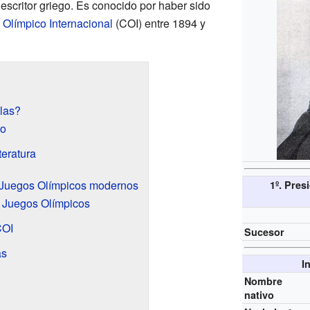
escritor griego. Es conocido por haber sido
 Olímpico Internacional
(COI) entre 1894 y
las?
ro
teratura
s Juegos Olímpicos modernos
1º. Pres
s Juegos Olímpicos
COI
Sucesor
as
I
Nombre
nativo