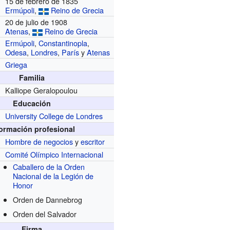
15 de febrero de 1835
Ermúpoli
,
Reino de Grecia
20 de julio de 1908
Atenas
,
Reino de Grecia
Ermúpoli
,
Constantinopla
,
Odesa
,
Londres
,
París
y
Atenas
Griega
Familia
Kalliope Geralopoulou
Educación
University College de Londres
formación profesional
Hombre de negocios
y
escritor
Comité Olímpico Internacional
Caballero de la Orden
Nacional de la Legión de
Honor
Orden de Dannebrog
Orden del Salvador
Firma