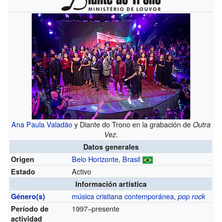
Ana Paula Valadão
y Diante do Trono en la grabación de
Outra
.
Vez
Datos generales
Belo Horizonte
,
Brasil
Origen
Activo
Estado
Información artística
música cristiana contemporánea
,
Género(s)
pop rock
1997–presente
Período de
actividad