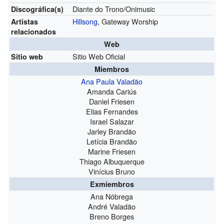
Diante do Trono/Onimusic
Discográfica(s)
Hillsong
, Gateway Worship
Artistas
relacionados
Web
Sitio Web Oficial
Sitio web
Miembros
Ana Paula Valadão
Amanda Cariús
Daniel Friesen
Elias Fernandes
Israel Salazar
Jarley Brandão
Letícia Brandão
Marine Friesen
Thiago Albuquerque
Vinícius Bruno
Exmiembros
Ana Nóbrega
André Valadão
Breno Borges