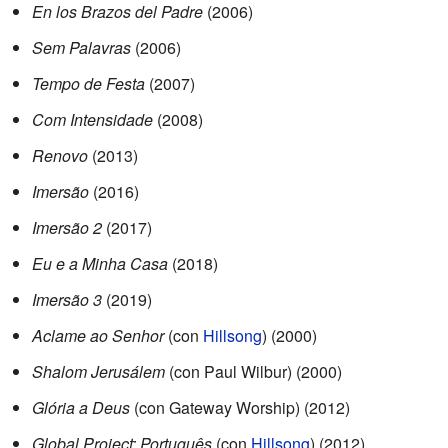
En los Brazos del Padre
(2006)
Sem Palavras
(2006)
Tempo de Festa
(2007)
Com Intensidade
(2008)
Renovo
(2013)
Imersão
(2016)
Imersão 2
(2017)
Eu e a Minha Casa
(2018)
Imersão 3
(2019)
Aclame ao Senhor
(con
Hillsong
) (2000)
Shalom Jerusálem
(con Paul Wilbur) (2000)
Glória a Deus
(con Gateway Worship) (2012)
Global Project: Português
(con
Hillsong
) (2012)