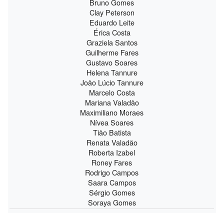
Bruno Gomes
Clay Peterson
Eduardo Leite
Érica Costa
Graziela Santos
Guilherme Fares
Gustavo Soares
Helena Tannure
João Lúcio Tannure
Marcelo Costa
Mariana Valadão
Maximiliano Moraes
Nívea Soares
Tião Batista
Renata Valadão
Roberta Izabel
Roney Fares
Rodrigo Campos
Saara Campos
Sérgio Gomes
Soraya Gomes