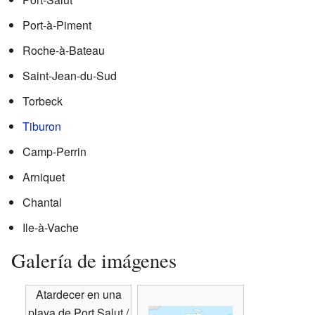
Port-à-Piment
Roche-à-Bateau
Saint-Jean-du-Sud
Torbeck
Tiburon
Camp-Perrin
Arniquet
Chantal
Ile-à-Vache
Galería de imágenes
Atardecer en una
playa de Port Salut /