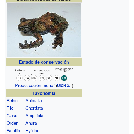
Estado de conservación
Preocupación menor
(
UICN 3.1
)
Taxonomía
Reino
:
Animalia
Filo
:
Chordata
Clase
:
Amphibia
Orden
:
Anura
Familia
:
Hylidae