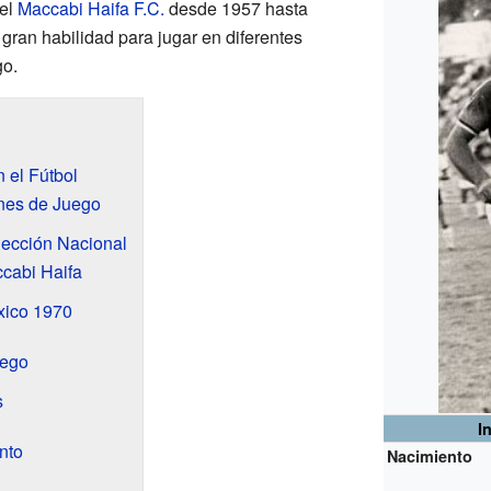
 el
Maccabi Haifa F.C.
desde 1957 hasta
gran habilidad para jugar en diferentes
go.
 el Fútbol
ones de Juego
lección Nacional
cabi Haifa
xico 1970
uego
s
I
nto
Nacimiento