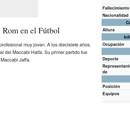
Fallecimiento
Nacionalidad
Ca
 Rom en el Fútbol
Altura
In
ofesional muy joven. A los diecisiete años,
Ocupación
al del Maccabi Haifa. Su primer partido fue
Deporte
 Maccabi Jaffa.
Representant
de
Posición
Equipos