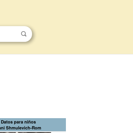
Datos para niños
ani Shmulevich-Rom