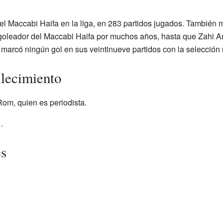
l Maccabi Haifa en la liga, en 283 partidos jugados. También m
goleador del Maccabi Haifa por muchos años, hasta que Zahi Ar
o marcó ningún gol en sus veintinueve partidos con la selección 
llecimiento
om, quien es periodista.
.
es