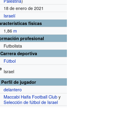
Palestina
)
18 de enero de 2021
Israelí
racterísticas físicas
1,86
m
formación profesional
Futbolista
Carrera deportiva
Fútbol
e
Israel
Perfil de jugador
delantero
Maccabi Haifa Football Club
y
Selección de fútbol de Israel