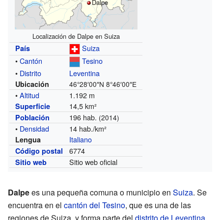
Dalpe
Localización de Dalpe en Suiza
Suiza
País
•
Cantón
Tesino
•
Distrito
Leventina
Ubicación
46°28′00″N
8°46′00″E
•
Altitud
1.192 m
14,5 km²
Superficie
196 hab.
Población
(2014)
•
Densidad
14 hab./km²
Italiano
Lengua
6774
Código postal
Sitio web oficial
Sitio web
Dalpe
es una pequeña comuna o municipio en
Suiza
. Se
encuentra en el
cantón del Tesino
, que es una de las
regiones de Suiza, y forma parte del
distrito de Leventina
.