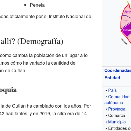
Penela
das oficialmente por el Instituto Nacional de
 allí? (Demografía)
 cómo cambia la población de un lugar a lo
ramos cómo ha variado la cantidad de
n de Cutián.
Coordenada
Entidad
roquia
•
País
•
Comunidad
autónoma
quia de Cutián ha cambiado con los años. Por
•
Provincia
2 habitantes, y en 2019, la cifra era de 14
• Comarca
•
Municipio
• Entidades d