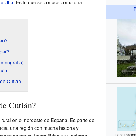
e Ulla
. Es lo que se conoce como una
P
ián?
gar?
Demografía)
quia
 de Cutián
de Cutián?
rural en el noroeste de España. Es parte de
ia, una región con mucha historia y
Localizació
conocido por su tranquilidad y su entorno