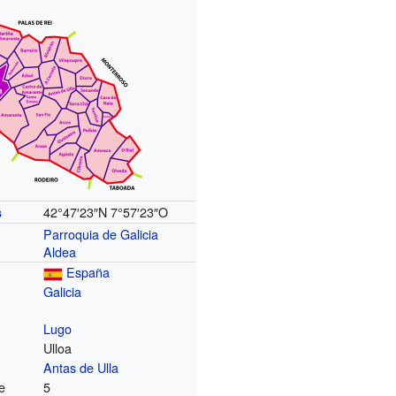
42°47′23″N
7°57′23″O
s
Parroquia de Galicia
Aldea
España
Galicia
Lugo
Ulloa
Antas de Ulla
e
5