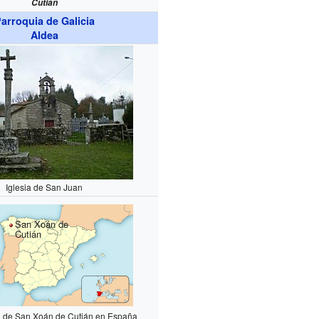
Cutián
arroquia de Galicia
Aldea
Iglesia de San Juan
San Xoán de
Cutián
n de San Xoán de Cutián en España