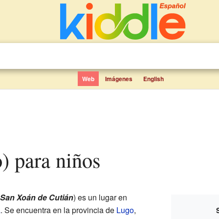
Web
Imágenes
English
o) para niños
San Xoán de Cutián
) es un lugar en
a
. Se encuentra en la provincia de
Lugo
,