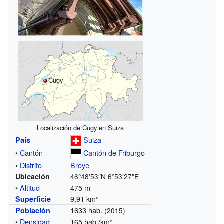
Cugy
Localización de Cugy en Suiza
Suiza
País
•
Cantón
Cantón de Friburgo
•
Distrito
Broye
Ubicación
46°48′53″N
6°53′27″E
•
Altitud
475 m
9,91 km²
Superficie
1633 hab.
Población
(2015)
•
Densidad
165 hab./km²