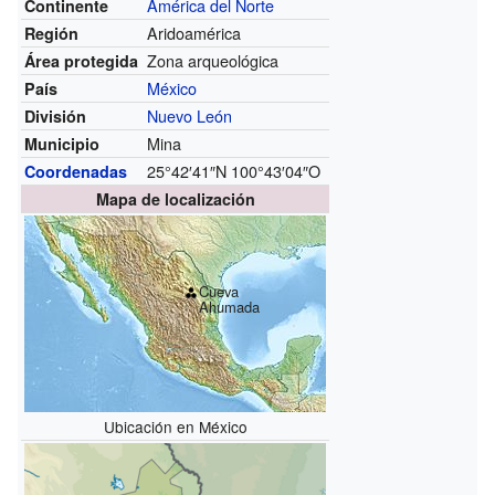
América del Norte
Continente
Aridoamérica
Región
Zona arqueológica
Área protegida
México
País
Nuevo León
División
Mina
Municipio
25°42′41″N
100°43′04″O
Coordenadas
Mapa de localización
Cueva
Ahumada
Ubicación en México