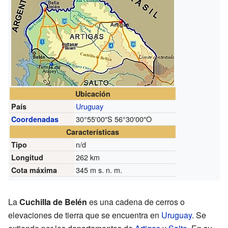
Ubicación
Uruguay
País
30°55′00″S
56°30′00″O
Coordenadas
Características
n/d
Tipo
262 km
Longitud
345 m s. n. m.
Cota máxima
La
Cuchilla de Belén
es una cadena de cerros o
elevaciones de tierra que se encuentra en
Uruguay
. Se