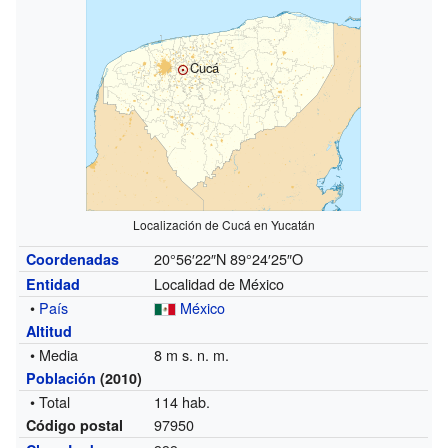
Cucá
Localización de Cucá en Yucatán
20°56′22″N
89°24′25″O
Coordenadas
Localidad de México
Entidad
•
País
México
Altitud
• Media
8 m s. n. m.
Población
(2010)
• Total
114 hab.
97950
Código postal