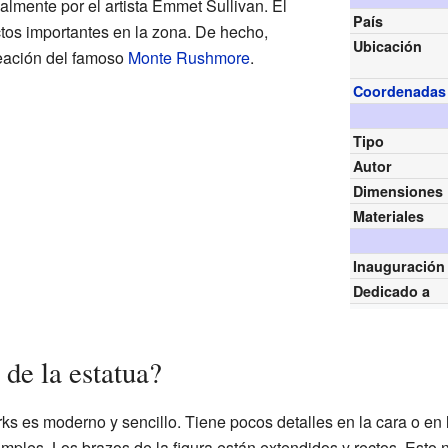
almente por el artista Emmet Sullivan. Él
País
ctos importantes en la zona. De hecho,
Ubicación
eación del famoso
Monte Rushmore
.
Coordenadas
Tipo
Autor
Dimensiones
Materiales
Inauguración
Dedicado a
de la estatua?
rks es moderno y sencillo. Tiene pocos detalles en la cara o en 
mples. Los brazos de la figura están extendidos y rectos. Esto n