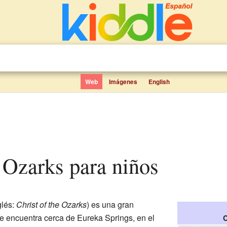
Web
Imágenes
English
os Ozarks para niños
glés:
Christ of the Ozarks
) es una gran
Se encuentra cerca de Eureka Springs, en el
C