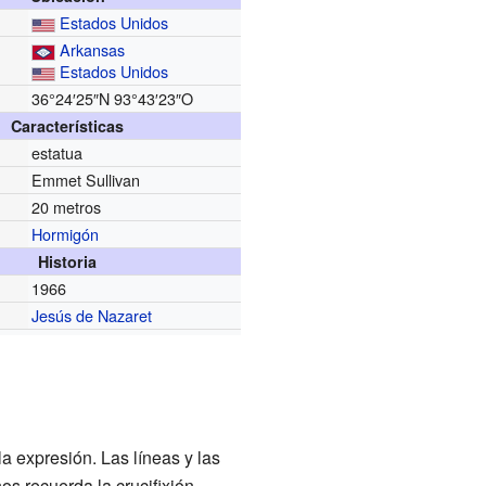
Estados Unidos
Arkansas
Estados Unidos
36°24′25″N
93°43′23″O
Características
estatua
Emmet Sullivan
20 metros
Hormigón
Historia
1966
Jesús de Nazaret
la expresión. Las líneas y las
os recuerda la crucifixión,