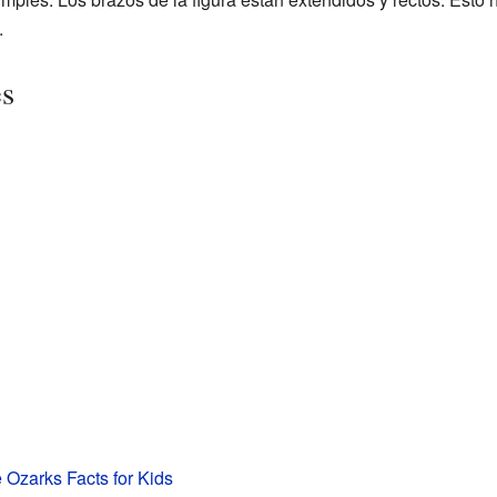
.
es
e Ozarks Facts for Kids