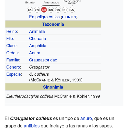
En peligro crítico
(
UICN 3.1
)
Taxonomía
Reino
:
Animalia
Filo
:
Chordata
Clase
:
Amphibia
Orden
:
Anura
Familia
:
Craugastoridae
Género
:
Craugastor
Especie
:
C. coffeus
(McCranie & Köhler, 1999)
Sinonimia
McCranie & Köhler, 1999
Eleutherodactylus coffeus
El
Craugastor coffeus
es un tipo de
anuro
, que es un
grupo de
anfibios
que incluye a las ranas y los sapos.