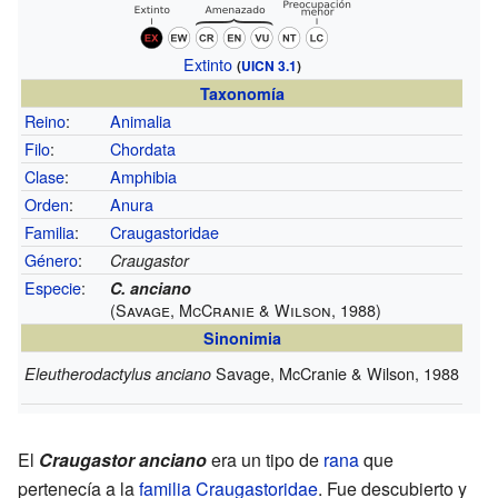
Extinto
(
UICN 3.1
)
Taxonomía
Reino
:
Animalia
Filo
:
Chordata
Clase
:
Amphibia
Orden
:
Anura
Familia
:
Craugastoridae
Género
:
Craugastor
Especie
:
C. anciano
(Savage, McCranie & Wilson, 1988)
Sinonimia
Savage, McCranie & Wilson, 1988
Eleutherodactylus anciano
El
Craugastor anciano
era un tipo de
rana
que
pertenecía a la
familia
Craugastoridae
. Fue descubierto y