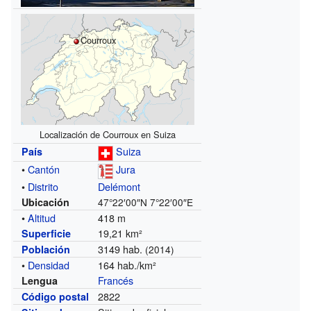
Courroux
Localización de Courroux en Suiza
Suiza
País
•
Cantón
Jura
•
Distrito
Delémont
Ubicación
47°22′00″N
7°22′00″E
•
Altitud
418 m
19,21 km²
Superficie
3149 hab.
Población
(2014)
•
Densidad
164 hab./km²
Francés
Lengua
2822
Código postal