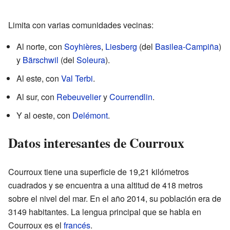
Limita con varias comunidades vecinas:
Al norte, con
Soyhières
,
Liesberg
(del
Basilea-Campiña
)
y
Bärschwil
(del
Soleura
).
Al este, con
Val Terbi
.
Al sur, con
Rebeuvelier
y
Courrendlin
.
Y al oeste, con
Delémont
.
Datos interesantes de Courroux
Courroux tiene una superficie de 19,21 kilómetros
cuadrados y se encuentra a una altitud de 418 metros
sobre el nivel del mar. En el año 2014, su población era de
3149 habitantes. La lengua principal que se habla en
Courroux es el
francés
.