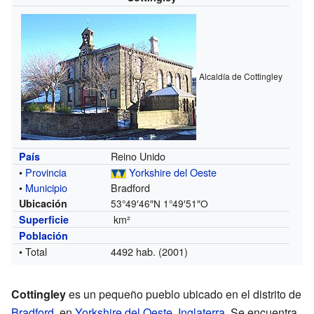
Alcaldía de Cottingley
Reino Unido
País
•
Provincia
Yorkshire del Oeste
•
Municipio
Bradford
Ubicación
53°49′46″N
1°49′51″O
km²
Superficie
Población
• Total
4492 hab. (2001)
Cottingley
es un pequeño pueblo ubicado en el distrito de
Bradford
, en
Yorkshire del Oeste
,
Inglaterra
. Se encuentra