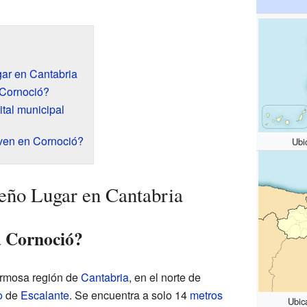
ar en Cantabria
Cornoció?
ital municipal
ven en Cornoció?
Ubi
eño Lugar en Cantabria
a Cornoció?
ermosa región de
Cantabria
, en el norte de
o
de
Escalante
. Se encuentra a solo 14
metros
Ubic