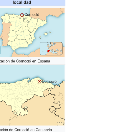
localidad
Cornoció
cación de Cornoció en España
Cornoció
ación de Cornoció en Cantabria