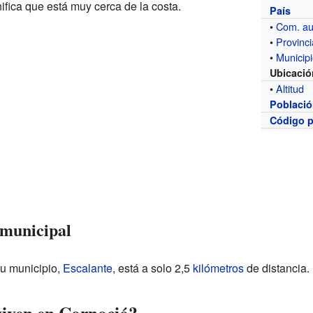
nifica que está muy cerca de la costa.
País
•
Com. a
•
Provinci
•
Municip
Ubicació
•
Altitud
Poblaci
Código p
l municipal
su municipio,
Escalante
, está a solo 2,5
kilómetros
de distancia. 