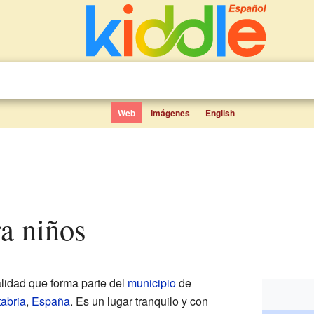
Web
Imágenes
English
ra niños
idad que forma parte del
municipio
de
abria
,
España
. Es un lugar tranquilo y con