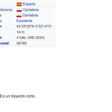
España
utónoma
Cantabria
a
Cantabria
io
Escalante
n
43°25′29″N
3°32′10″O
14 m
4 hab.
ón
(INE 2024)
39795
ostal
Es un trayecto corto.