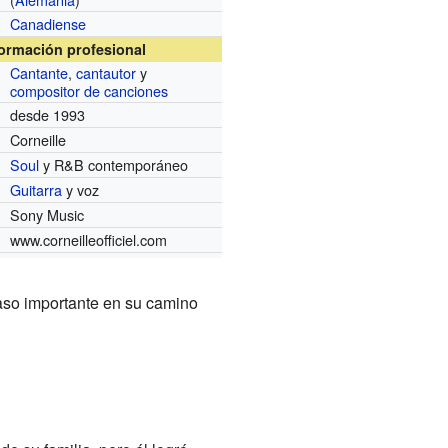
Canadiense
formación profesional
Cantante
,
cantautor
y
compositor de canciones
desde 1993
Corneille
Soul
y R&B contemporáneo
Guitarra
y voz
Sony Music
www.corneilleofficiel.com
aso importante en su camino