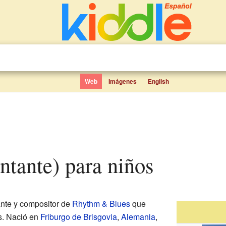
Web
Imágenes
English
antante) para niños
ante y compositor de
Rhythm & Blues
que
s. Nació en
Friburgo de Brisgovia
,
Alemania
,