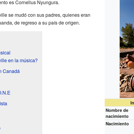
nto es Cornelius Nyungura.
ille se mudó con sus padres, quienes eran
uanda, de regreso a su país de origen.
sical
le en la música?
n Canadá
O.N.E
I
ista
Nombre de
nacimiento
Nacimiento
e