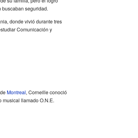
de su familia, pero él logró
n buscaban seguridad.
ia, donde vivió durante tres
 estudiar Comunicación y
 de
Montreal
, Corneille conoció
po musical llamado O.N.E.