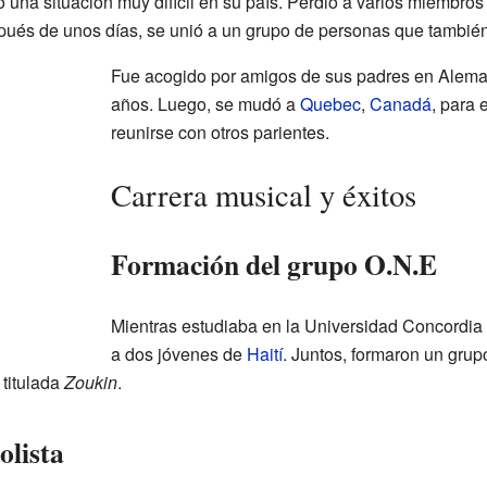
ó una situación muy difícil en su país. Perdió a varios miembros 
pués de unos días, se unió a un grupo de personas que tambié
Fue acogido por amigos de sus padres en Aleman
años. Luego, se mudó a
Quebec
,
Canadá
, para
reunirse con otros parientes.
Carrera musical y éxitos
Formación del grupo O.N.E
Mientras estudiaba en la Universidad Concordia
a dos jóvenes de
Haití
. Juntos, formaron un gru
 titulada
Zoukin
.
olista