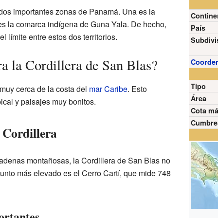
r dos importantes zonas de Panamá. Una es la
Contine
 es la comarca indígena de Guna Yala. De hecho,
País
límite entre estos dos territorios.
Subdivi
a la Cordillera de San Blas?
Coorde
Tipo
 muy cerca de la costa del
mar Caribe
. Esto
Área
pical y paisajes muy bonitos.
Cota m
Cumbre
a Cordillera
cadenas montañosas, la Cordillera de San Blas no
unto más elevado es el Cerro Cartí, que mide 748
ortantes