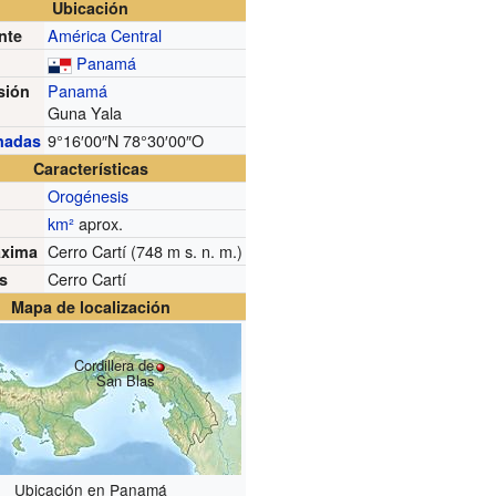
Ubicación
América Central
nte
Panamá
Panamá
sión
Guna Yala
9°16′00″N
78°30′00″O
nadas
Características
Orogénesis
km²
aprox.
Cerro Cartí (748
m s. n. m.
)
áxima
Cerro Cartí
s
Mapa de localización
Cordillera de
San Blas
Ubicación en Panamá