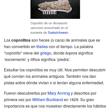
Coprolito de un dinosaurio
carnívoro encontrado en el
suroeste de
Saskatchewan
.
Los
coprolitos
son heces (o caca) de animales que se
han convertido en
fósiles
con el tiempo. La palabra
"coprolito" viene del
griego
, donde
kopros
significa
‘excremento’ y
lithos
significa ‘piedra’.
Estudiar los coprolitos es muy útil. Nos permiten descubrir
qué comían los animales antiguos. También nos dan
pistas sobre dónde vivían o si tenían alguna enfermedad.
Fueron descubiertos por
Mary Anning
y descritos por
primera vez por
William Buckland
en 1829. Su gran
importancia es que nos muestran directamente los hábitos