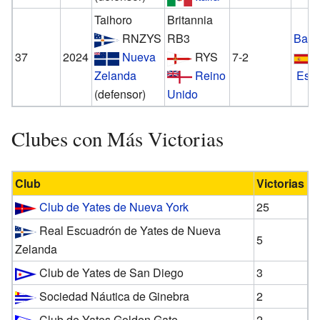
Taihoro
Britannia
RNZYS
RB3
Barc
37
2024
Nueva
RYS
7-2
Zelanda
Reino
Esp
(defensor)
Unido
Clubes con Más Victorias
Club
Victorias
Club de Yates de Nueva York
25
Real Escuadrón de Yates de Nueva
5
Zelanda
Club de Yates de San Diego
3
Sociedad Náutica de Ginebra
2
Club de Yates Golden Gate
2