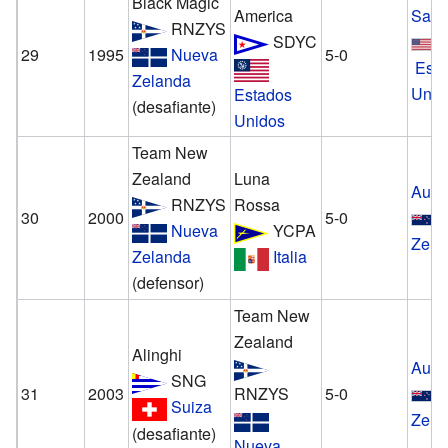
Black Magic
America
San 
RNZYS
SDYC
29
1995
Nueva
5-0
Est
Zelanda
Unid
Estados
(desafiante)
Unidos
Team New
Zealand
Luna
Auck
RNZYS
Rossa
30
2000
5-0
N
Nueva
YCPA
Zela
Zelanda
Italia
(defensor)
Team New
Zealand
Alinghi
Auck
SNG
31
2003
RNZYS
5-0
N
Suiza
Zela
(desafiante)
Nueva