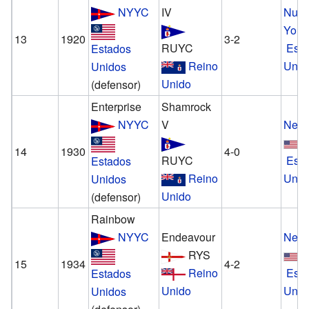
NYYC
IV
Nue
York
13
1920
3-2
RUYC
Est
Estados
Reino
Unid
Unidos
Unido
(defensor)
Enterprise
Shamrock
NYYC
V
Newp
14
1930
4-0
RUYC
Est
Estados
Reino
Unid
Unidos
Unido
(defensor)
Rainbow
NYYC
Endeavour
Newp
RYS
15
1934
4-2
Reino
Est
Estados
Unido
Unid
Unidos