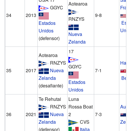
Aotearoa
GGYC
Fran
34
2013
9-8
RNZYS
Est
Estados
Unid
Unidos
Nueva
(defensor)
Zelanda
17
Aotearoa
RNZYS
Hami
GGYC
35
2017
Nueva
7-1
Zelanda
Ber
Estados
(desafiante)
Unidos
Te Rehutai
Luna
RNZYS
Rossa Boat
Auck
36
2021
Nueva
2
7-3
N
Zelanda
CVS
Zela
(defensor)
Italia