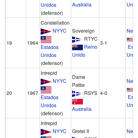
Australia
Unid
Unidos
(defensor)
Constellation
NYYC
Sovereign
Newp
RTYC
19
1964
3-1
Reino
Est
Estados
Unido
Unid
Unidos
(defensor)
Intrepid
Dame
NYYC
Newp
Pattie
20
1967
RSYS
4-0
Est
Estados
Unid
Unidos
Australia
(defensor)
Intrepid
NYYC
Gretel II
Newp