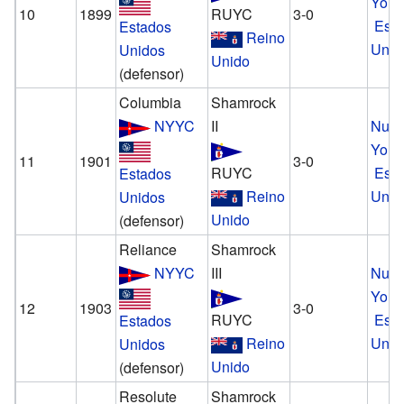
York
10
1899
RUYC
3-0
Est
Estados
Reino
Unid
Unidos
Unido
(defensor)
Columbia
Shamrock
NYYC
II
Nue
York
11
1901
3-0
RUYC
Est
Estados
Reino
Unid
Unidos
Unido
(defensor)
Reliance
Shamrock
NYYC
III
Nue
York
12
1903
3-0
RUYC
Est
Estados
Reino
Unid
Unidos
Unido
(defensor)
Resolute
Shamrock