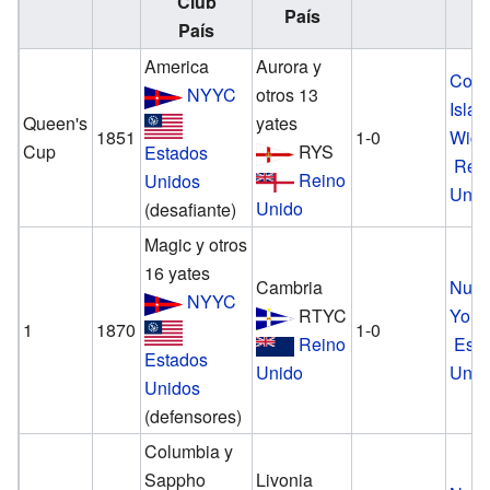
Club
País
País
America
Aurora y
Cow
NYYC
otros 13
Isla 
Queen's
yates
1851
1-0
Wigh
Cup
RYS
Estados
Rei
Reino
Unidos
Unid
Unido
(desafiante)
Magic y otros
16 yates
Cambria
Nue
NYYC
RTYC
York
1
1870
1-0
Reino
Est
Estados
Unido
Unid
Unidos
(defensores)
Columbia y
Sappho
Livonia