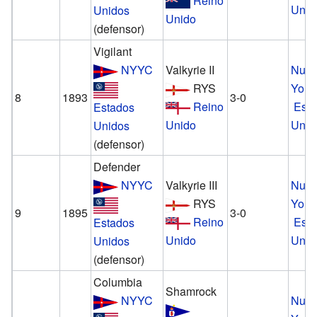
Reino
Unid
Unidos
Unido
(defensor)
Vigilant
NYYC
Valkyrie II
Nue
RYS
York
8
1893
3-0
Reino
Est
Estados
Unido
Unid
Unidos
(defensor)
Defender
NYYC
Valkyrie III
Nue
RYS
York
9
1895
3-0
Reino
Est
Estados
Unido
Unid
Unidos
(defensor)
Columbia
Shamrock
NYYC
Nue