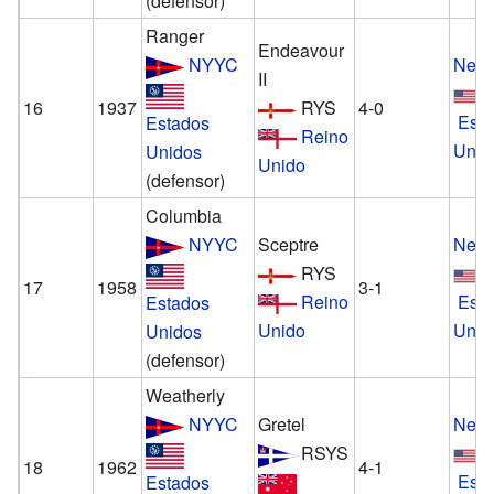
(defensor)
Ranger
Endeavour
NYYC
Newp
II
16
1937
RYS
4-0
Est
Estados
Reino
Unid
Unidos
Unido
(defensor)
Columbia
NYYC
Sceptre
Newp
RYS
17
1958
3-1
Reino
Est
Estados
Unido
Unid
Unidos
(defensor)
Weatherly
NYYC
Gretel
Newp
RSYS
18
1962
4-1
Est
Estados