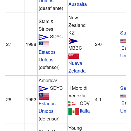
Unidos
Australia
(desafiante)
New
Stars &
Zealand
Stripes
KZ1
San 
SDYC
27
1988
2-0
MBBC
Est
Estados
Unid
Unidos
Nueva
(defensor)
Zelanda
América³
SDYC
Il Moro di
San 
Venezia
28
1992
4-1
CDV
Est
Estados
Italia
Unid
Unidos
(defensor)
Young