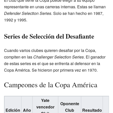
El club que tiene la Copa puede elegir a su equipo
representante en unas carreras internas. Estas se llaman
Defender Selection Series
. Solo se han hecho en 1987,
1992 y 1995.
Series de Selección del Desafiante
Cuando varios clubes quieren desafiar por la Copa,
compiten en las
Challenger Selection Series
. El ganador
de estas series es el que se enfrenta al defensor en la
Copa América. Se hicieron por primera vez en 1970.
Campeones de la Copa América
Yate
Oponente
vencedor
Edición
Año
Club
Resultado
S