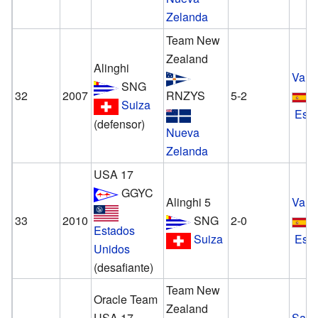
Zelanda
Team New
Zealand
Alinghi
Vale
SNG
32
2007
RNZYS
5-2
Suiza
Esp
(defensor)
Nueva
Zelanda
USA 17
GGYC
Alinghi 5
Vale
33
2010
SNG
2-0
Estados
Suiza
Esp
Unidos
(desafiante)
Team New
Oracle Team
Zealand
USA 17
San