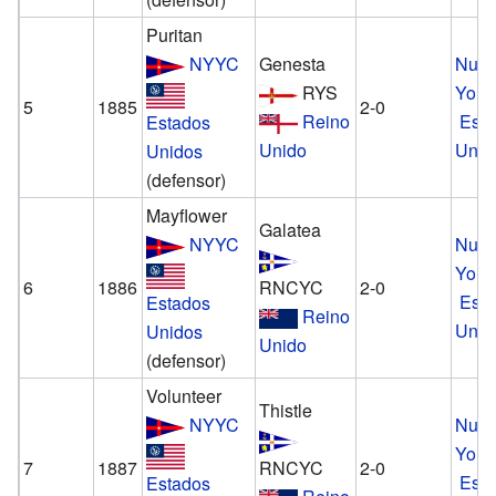
Puritan
NYYC
Genesta
Nue
RYS
York
5
1885
2-0
Reino
Est
Estados
Unido
Unid
Unidos
(defensor)
Mayflower
Galatea
NYYC
Nue
York
6
1886
RNCYC
2-0
Est
Estados
Reino
Unid
Unidos
Unido
(defensor)
Volunteer
Thistle
NYYC
Nue
York
7
1887
RNCYC
2-0
Est
Estados