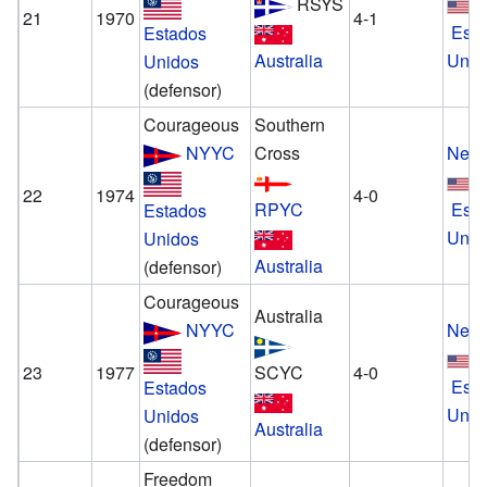
RSYS
21
1970
4-1
Est
Estados
Australia
Unid
Unidos
(defensor)
Courageous
Southern
NYYC
Cross
Newp
22
1974
4-0
RPYC
Est
Estados
Unid
Unidos
Australia
(defensor)
Courageous
Australia
NYYC
Newp
23
1977
SCYC
4-0
Est
Estados
Unid
Unidos
Australia
(defensor)
Freedom