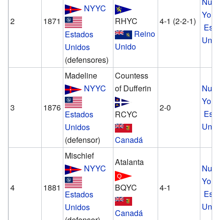
Nue
NYYC
York
2
1871
RHYC
4-1 (2-2-1)
Est
Reino
Estados
Unid
Unido
Unidos
(defensores)
Madeline
Countess
NYYC
of Dufferin
Nue
York
3
1876
2-0
Est
Estados
RCYC
Unid
Unidos
(defensor)
Canadá
Mischief
Atalanta
NYYC
Nue
York
4
1881
BQYC
4-1
Est
Estados
Unid
Unidos
Canadá
(defensor)