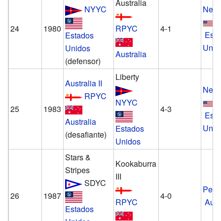
Australia
NYYC
Newp
24
1980
RPYC
4-1
Est
Estados
Unid
Unidos
Australia
(defensor)
Liberty
Australia II
Newp
RPYC
NYYC
25
1983
4-3
Est
Australia
Unid
Estados
(desafiante)
Unidos
Stars &
Kookaburra
Stripes
III
SDYC
Pert
26
1987
4-0
RPYC
Aust
Estados