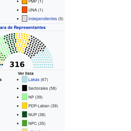
PMP (1)
UNA (1)
Independientes
(5)
ara de Representantes
Ver lista
s
Lakas
(67)
Sectorales (58)
NP (39)
PDP-Laban (39)
NUP (38)
NPC (35)