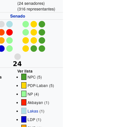
(24 senadores)
(316 representantes)
Senado
Ver lista
s
NPC (5)
PDP-Laban (5)
NP (4)
Akbayan (1)
Lakas
(1)
LDP (1)