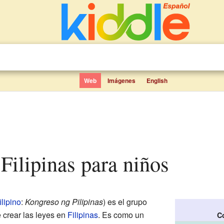
Web
Imágenes
English
 Filipinas para niños
filipino
:
Kongreso ng Pilipinas
) es el grupo
 crear las leyes en
Filipinas
. Es como un
C