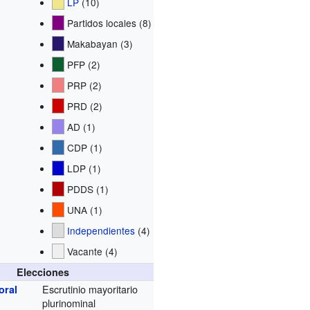
LP
(10)
Partidos locales (8)
Makabayan (3)
PFP (2)
PRP (2)
PRD (2)
AD (1)
CDP (1)
LDP (1)
PDDS (1)
UNA (1)
Independientes
(4)
Vacante (4)
Elecciones
Escrutinio mayoritario
oral
plurinominal