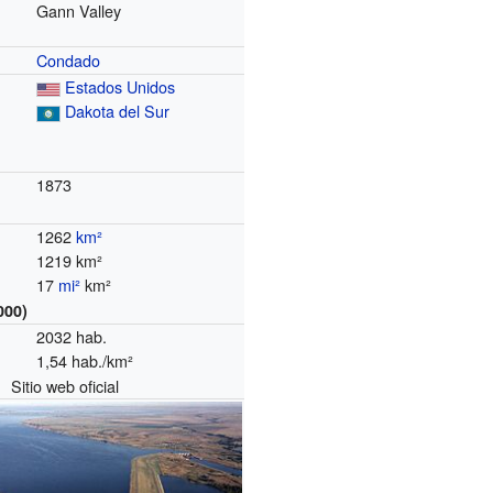
Gann Valley
Condado
Estados Unidos
Dakota del Sur
1873
1262
km²
1219 km²
17
mi²
km²
000)
2032 hab.
1,54 hab./km²
Sitio web oficial