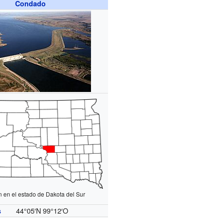
Condado
n en el estado de Dakota del Sur
44°05′N
99°12′O
s