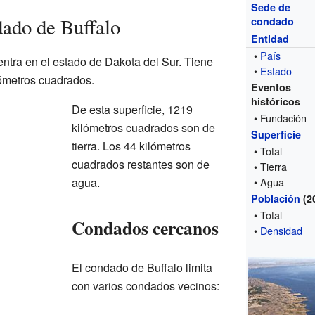
Sede de
ado de Buffalo
condado
Entidad
•
País
ntra en el estado de Dakota del Sur. Tiene
•
Estado
lómetros cuadrados.
Eventos
históricos
De esta superficie, 1219
• Fundación
kilómetros cuadrados son de
Superficie
tierra. Los 44 kilómetros
• Total
cuadrados restantes son de
• Tierra
agua.
• Agua
Población
(2
• Total
Condados cercanos
•
Densidad
El condado de Buffalo limita
con varios condados vecinos: