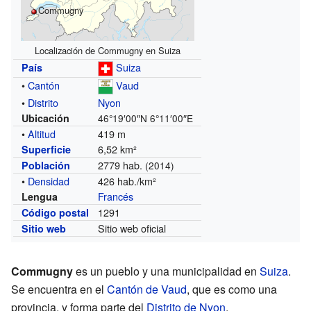
Commugny
Localización de Commugny en Suiza
Suiza
País
•
Cantón
Vaud
•
Distrito
Nyon
Ubicación
46°19′00″N
6°11′00″E
•
Altitud
419 m
6,52 km²
Superficie
2779 hab.
Población
(2014)
•
Densidad
426 hab./km²
Francés
Lengua
1291
Código postal
Sitio web oficial
Sitio web
Commugny
es un pueblo y una municipalidad en
Suiza
.
Se encuentra en el
Cantón de Vaud
, que es como una
provincia, y forma parte del
Distrito de Nyon
.