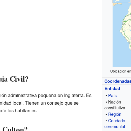
Ubicación e
ia Civil?
Coordenada
Entidad
sión administrativa pequeña en Inglaterra. Es
•
País
• Nación
idad local. Tienen un consejo que se
constitutiva
ra los habitantes.
•
Región
•
Condado
ceremonial
a Colton?