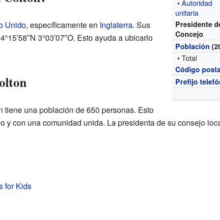
•
Autoridad
unitaria
o Unido
, específicamente en
Inglaterra
. Sus
Presidente d
Concejo
4°15′58″N 3°03′07″O. Esto ayuda a ubicarlo
Población
(2
• Total
Código posta
olton
Prefijo telef
n tiene una población de 650 personas. Esto
ilo y con una comunidad unida. La presidenta de su consejo loca
s for Kids