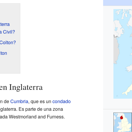
terra
 Civil?
Colton?
lton
en Inglaterra
ón de
Cumbria
, que es un
condado
glaterra. Es parte de una zona
mada Westmorland and Furness.