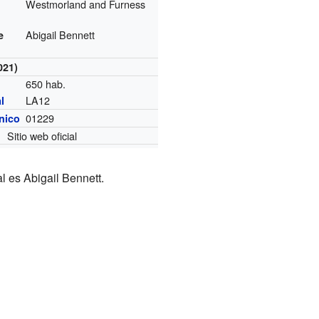
Westmorland and Furness
Abigail Bennett
e
021)
650 hab.
LA12
l
01229
ónico
Sitio web oficial
l es Abigail Bennett.