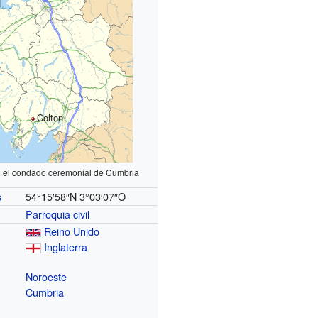
Colton
n el condado ceremonial de Cumbria
54°15′58″N
3°03′07″O
s
Parroquia civil
Reino Unido
Inglaterra
Noroeste
Cumbria