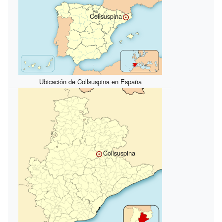
Collsuspina
Ubicación de Collsuspina en España
Collsuspina