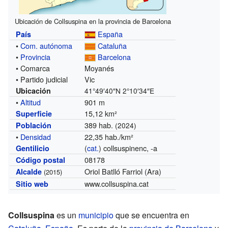
Ubicación de Collsuspina en la provincia de Barcelona
España
País
•
Com. autónoma
Cataluña
•
Provincia
Barcelona
• Comarca
Moyanés
• Partido judicial
Vic
Ubicación
41°49′40″N
2°10′34″E
•
Altitud
901 m
15,12 km²
Superficie
389 hab.
Población
(2024)
•
Densidad
22,35 hab./km²
(
cat.
) collsuspinenc, -a
Gentilicio
08178
Código postal
Oriol Batlló Farriol (Ara)
Alcalde
(2015)
www.collsuspina.cat
Sitio web
Collsuspina
es un
municipio
que se encuentra en